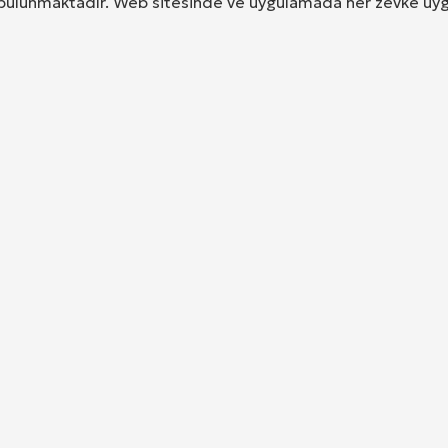
amı bulunmaktadır. Web sitesinde ve uygulamada her zevke u