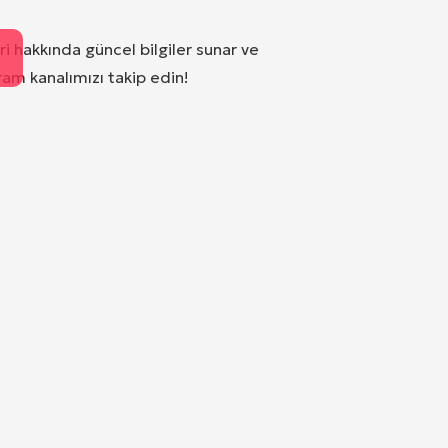
i hakkında güncel bilgiler sunar ve
am kanalımızı takip edin!