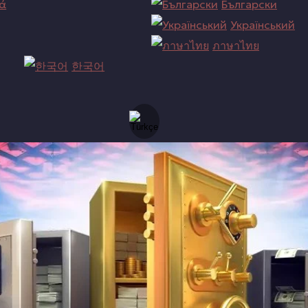
κά
Български
Український
ภาษาไทย
한국어