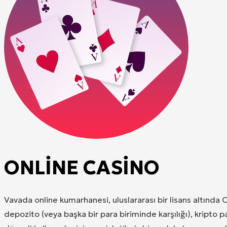
ONLINE CASINO
Vavada online kumarhanesi, uluslararası bir lisans altında 
depozito (veya başka bir para biriminde karşılığı), kripto 