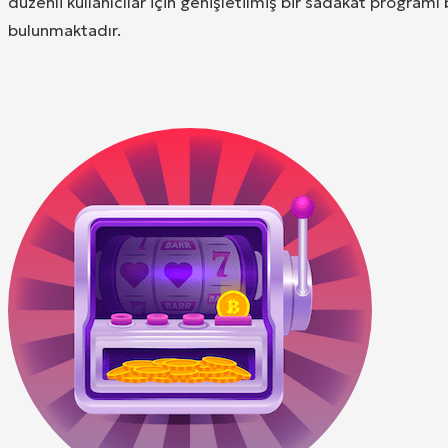
düzenli kullanıcılar için genişletilmiş bir sadakat progr
bulunmaktadır.