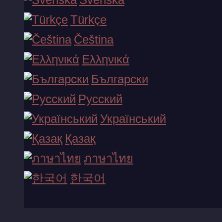
Name:
Türkçe
City:
Čeština
1
2
3
4
5
Rating:
Ελληνικά
Български
Русский
Український
Text:
Қазақ
ภาษาไทย
Write review
한국어