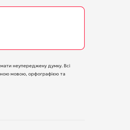
имати неупереджену думку. Всі
інною мовою, орфографією та