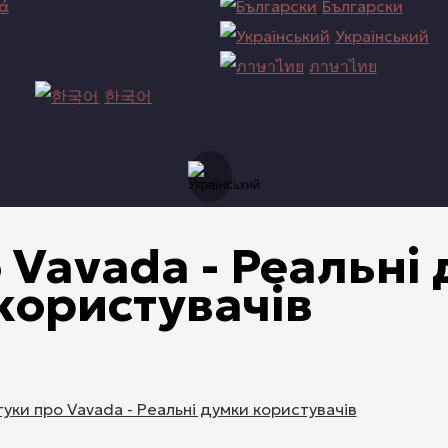
κά
Български
Український
ภาษาไทย
한국어
 Vavada - Реальні
користувачів
гуки про Vavada - Реальні думки користувачів