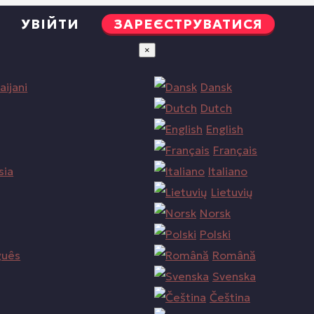
УВІЙТИ
ЗАРЕЄСТРУВАТИСЯ
×
aijani
Dansk
Dutch
English
Français
sia
Italiano
Lietuvių
Norsk
Polski
guês
Română
Svenska
Čeština