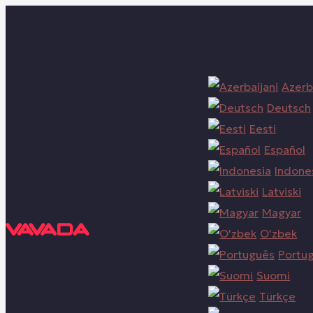
Azerb
Deutsch
Eesti
Español
Indone
Latviski
Magyar
O'zbek
Portu
Suomi
Türkçe