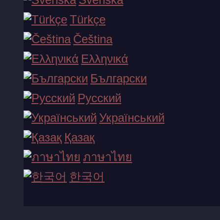
Türkçe
Zeus vs Hades - Gods of War
Čeština
Ελληνικά
zobrazit více...
Български
Русский
Український
Қазақ
ภาษาไทย
한국어