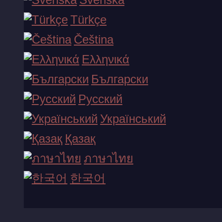
Türkçe
Zeus vs Hades - Gods of War
Čeština
Ελληνικά
näita rohkem...
Български
Русский
Український
Қазақ
ภาษาไทย
한국어