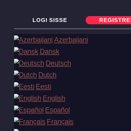
LOGI SISSE
REGISTR
Saa tervitusboonus kohe!
Azerbaijani
Dansk
Deutsch
Registreeri
Dutch
Slotid
Eesti
English
Live mängud
Español
Français
Lauad