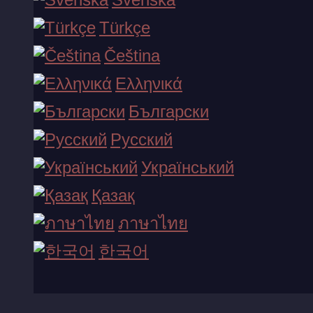
jaoks vajaliku teabe salvestamiseks. Näiteks valitud
Türkçe
liidese keel.
Čeština
Ελληνικά
Me ei tegele kogutud isikuandmete müügi, levitamise,
avaldamise ega mis tahes muu kuritarvitamisega.
Български
Русский
Oleme võtnud mitmeid meetmeid, et kaitsta saiti ja sellel
Український
salvestatud isikuandmeid. Küberjulgeolek on üks meie
Қазақ
peamisi prioriteete.
ภาษาไทย
TINGIMUSED
한국어
1. Seda saiti kasutades nõustuvad kasutajad, et omanikud,