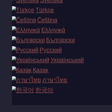
Šī vietne var izmantot sīkdatnes, lai uzglabātu
Türkçe
informāciju, kas nepieciešama vietnes funkcionalitātei,
Čeština
piemēram, izvēlēto saskarnes valodu.
Ελληνικά
Mēs neiesaistāmies personu datu pārdošanā, izplatīšanā
Български
publicēšanā vai jebkādā citā veidā to ļaunprātīgā
Русский
izmantošanā.
Український
Қазақ
Mēs esam veikuši vairākus pasākumus, lai aizsargātu
ภาษาไทย
vietni un tajā glabātos personu datus.
Kibernodrošinājums ir viena no mūsu galvenajām
한국어
prioritātēm.