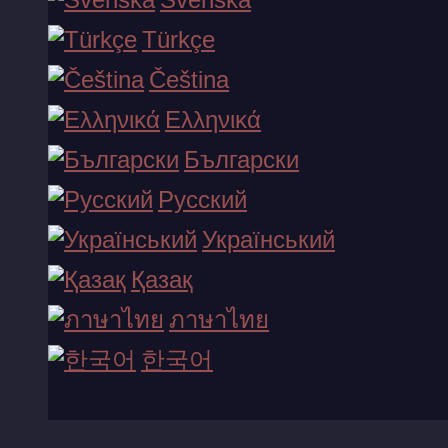
Türkçe
Zeus vs Hades - Gods of War
Čeština
Ελληνικά
vis mere...
Български
Русский
Український
Қазақ
ภาษาไทย
한국어