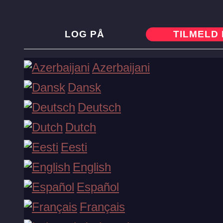
LOG PÅ
TILMELD 
Få velkomstbonus nu!
Azerbaijani
Dansk
Deutsch
Registrer
Dutch
Spilleautomater
Eesti
English
Live spil
Español
Français
Borde