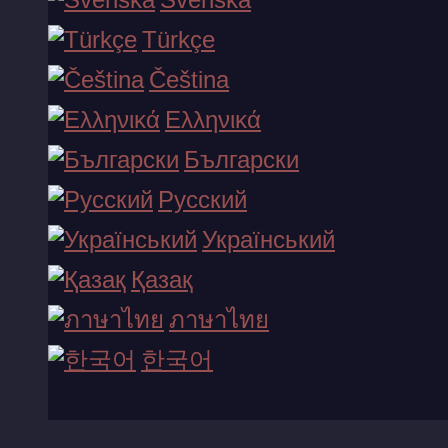
TERVITUSBOONUSEID?
Türkçe
Čeština
Lisategevusi pole vaja. Pärast uue konto registreerimist lingi
Ελληνικά
kaudu antakse boonused teile.
Български
Mine Vavadasse
Русский
Український
BOONUSE TINGIMUSED:
Қазақ
ภาษาไทย
Boonused on saadaval ainult uutele mängijatele ning ü
한국어
inimese poolt mitme konto loomine ei ole lubatud.
Boonused aktiveeritakse pärast registreerimist.