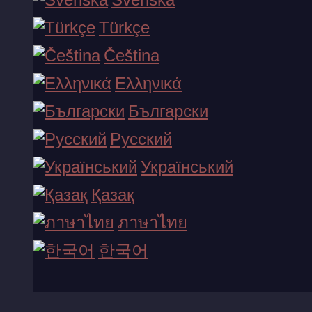
NASIL ALABILIRSINIZ?
Türkçe
Čeština
Ekstra bir işlem gerekmez. Yeni bir hesap kaydettikten sonra
Ελληνικά
bağlantı aracılığıyla kaydolduktan sonra bonuslar size
Български
yatırılacaktır.
Русский
Vavada'ya git
Український
Қазақ
BONUS ŞARTLARI VE
ภาษาไทย
KOŞULLARI:
한국어
Bonuslar sadece yeni oyuncular için geçerlidir ve aynı