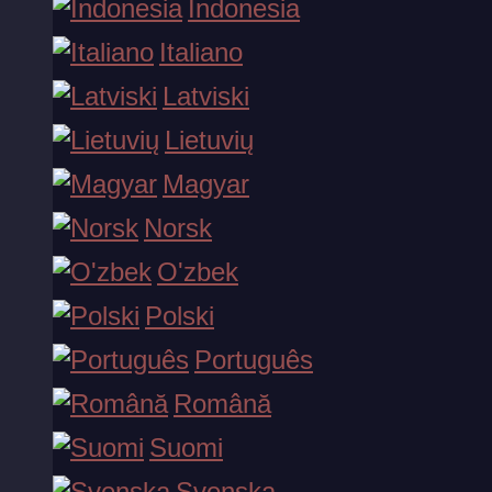
Indonesia
Italiano
Latviski
Platforma yeni oyuncuları nasıl çekebilirsiniz? Tabii ki,
Lietuvių
hediyelerle! Vavada, her yeni kullanıcı için iki bölümden oluşa
bir hoş geldin bonusu hazırladı:
Magyar
PARA BONUSU
: İlk depozito üzerine +%100. Bu, şirketin
Norsk
ilk hesap yenilemenizin tutarını ikiye katlayacağı anlamına
O'zbek
gelir. Bonus parayı çevirdikten sonra çekebilirsiniz.
100 BEDAVA DÖNÜŞ
: Ünlü oyun The Great Pigsby
Polski
Megaways'de ücretsiz dönüşler, kendi paranızı riske
Português
atmadan kazanma olasılığı olan slot oyunları oynamanıza
olanak tanır. Bu özellikle rahatlamaya ihtiyaç duyan
Română
acemiler için faydalıdır.
Suomi
HOŞ GELDIN BONUSLARINI
Svenska