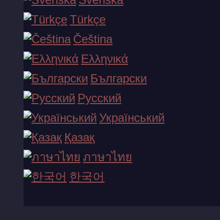
Taigi, norint laimėti X turnyre, turite statyti ir bandyti gauti
didžiausią X, su minimaliu statymu $0.15.
Türkçe
Čeština
Bandykite dabar
Ελληνικά
MAXBET TURNYRAS
Български
Русский
MaxBet turnyras yra dar vienas konkursas tarp žaidėjų
Український
kazinoje. Pagrindinės taisyklės yra:
Қазақ
Tikri pinigų statymai:
Norint dalyvauti, turite statyti
naudodami tikrus pinigus.
ภาษาไทย
Turnyro tikslas:
Žaidėjas turi padaryti kuo daugiau
한국어
įmanomų statymų ant lošimo automatų (slotų).
Taigi, norint laimėti MaxBet turnyre, turite padaryti kuo daugiau