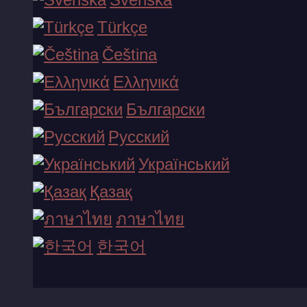
Türkçe
Čeština
Ελληνικά
Български
Русский
Український
Қазақ
ภาษาไทย
한국어