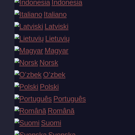
Indonesia
Italiano
Vavada biuro adresas:
Moracon Ltd. Strovolou, 213 3062, Nikosija, Kipras
Latviski
Lietuvių
Forma
Magyar
Vardas:
Norsk
O'zbek
E-pašto adresas:
Polski
Português
Žinutė:
Română
Suomi
Svenska