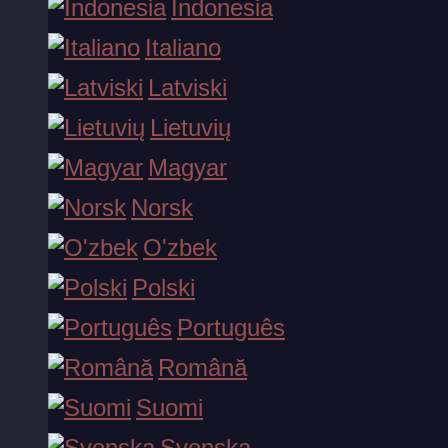
Indonesia
Italiano
TURNEUL X
Latviski
Lietuvių
Turneul X este o competiție între jucătorii de cazino. Regulile
Magyar
de bază sunt:
Norsk
Mărimea pariului $0.15:
Trebuie să pariezi doar 15 cenți
O'zbek
pentru a participa la turneu.
Polski
Scopul turneului:
Jucătorul trebuie să obțină cel mai mar
'X'. Acest lucru înseamnă că cine obține cea mai mare
Português
victorie sau combinație (cum ar fi în mașini) va fi
câștigătorul.
Română
Jackpoturile nu sunt luate în considerare.
Acest lucru
Suomi
înseamnă că orice câștiguri pe care un jucător le poate
obține din jackpoturi nu afectează participarea la turneu.
Svenska