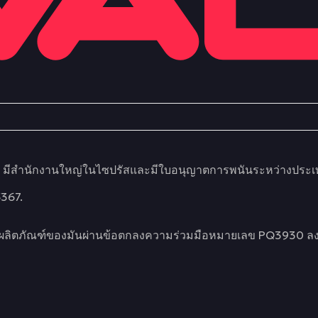
d. มีสำนักงานใหญ่ในไซปรัสและมีใบอนุญาตการพนันระหว่างปร
5367.
รและผลิตภัณฑ์ของมันผ่านข้อตกลงความร่วมมือหมายเลข PQ3930 ลง