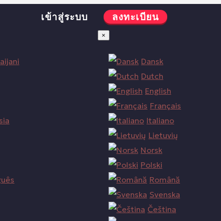
เข้าสู่ระบบ
ลงทะเบียน
×
aijani
Dansk
Dutch
English
Français
sia
Italiano
Lietuvių
Norsk
Polski
guês
Română
Svenska
Čeština