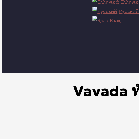
Ελληνι
Русский
Қазақ
Vavada ทัว