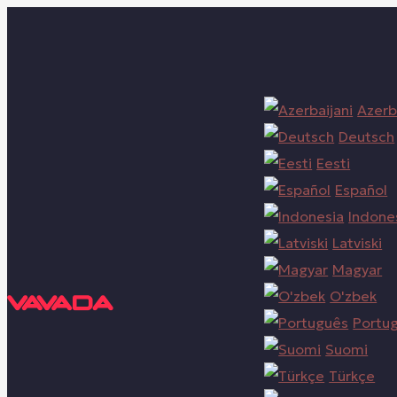
Azerb
Deutsch
Eesti
Español
Indone
Latviski
Magyar
O'zbek
Portu
Suomi
Türkçe