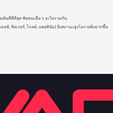
ันที่ดีที่สุด ชัยชนะอื่น ๆ จะไม่รวมกัน
นซ์, ซิลเวอร์, โกลด์, แพลทินัม) ยิ่งสถานะสูงโอกาสยิ่งมากขึ้น