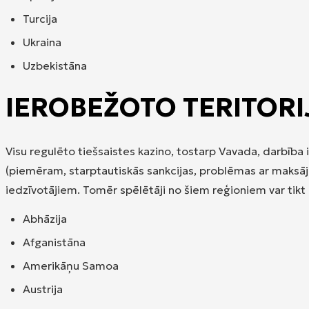
Turcija
Ukraina
Uzbekistāna
IEROBEŽOTO TERITOR
Visu regulēto tiešsaistes kazino, tostarp Vavada, darbība
(piemēram, starptautiskās sankcijas, problēmas ar maksājumu
iedzīvotājiem. Tomēr spēlētāji no šiem reģioniem var tikt
Abhāzija
Afganistāna
Amerikāņu Samoa
Austrija