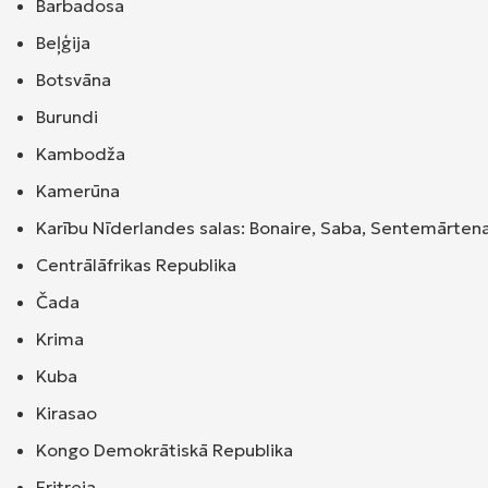
Barbadosa
Beļģija
Botsvāna
Burundi
Kambodža
Kamerūna
Karību Nīderlandes salas: Bonaire, Saba, Sentemārtena
Centrālāfrikas Republika
Čada
Krima
Kuba
Kirasao
Kongo Demokrātiskā Republika
Eritreja