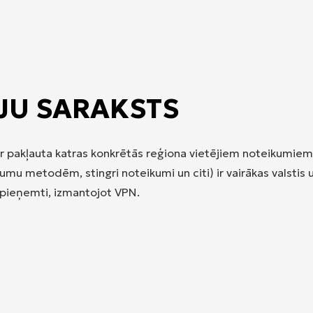
IJU SARAKSTS
 ir pakļauta katras konkrētās reģiona vietējiem noteikumie
 metodēm, stingri noteikumi un citi) ir vairākas valstis un t
 pieņemti, izmantojot VPN.