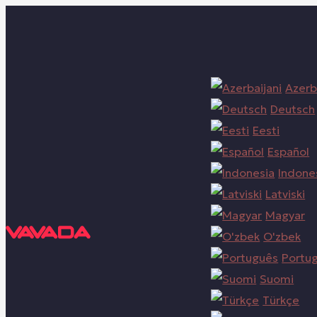
Azerb
Deutsch
Eesti
Español
Indone
Latviski
Magyar
O'zbek
Portu
Suomi
Türkçe