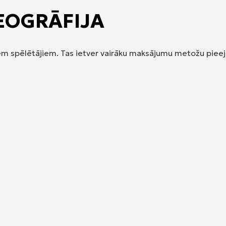
EOGRĀFIJA
miem spēlētājiem. Tas ietver vairāku maksājumu metožu piee