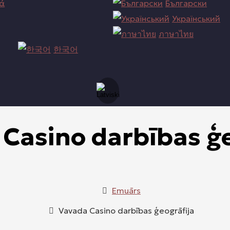
κά
Български
Український
ภาษาไทย
한국어
Casino darbības ģe
Emuārs
Vavada Casino darbības ģeogrāfija