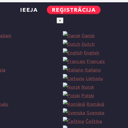
IEEJA
REĢISTRĀCIJA
×
aijani
Dansk
Dutch
English
Français
sia
Italiano
Lietuvių
Norsk
Polski
guês
Română
Svenska
Čeština