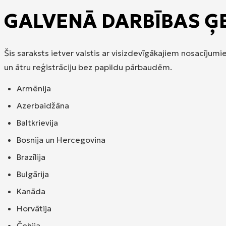
GALVENĀ DARBĪBAS Ģ
Šis saraksts ietver valstis ar visizdevīgākajiem nosacīju
un ātru reģistrāciju bez papildu pārbaudēm.
Armēnija
Azerbaidžāna
Baltkrievija
Bosnija un Hercegovina
Brazīlija
Bulgārija
Kanāda
Horvātija
Čehija