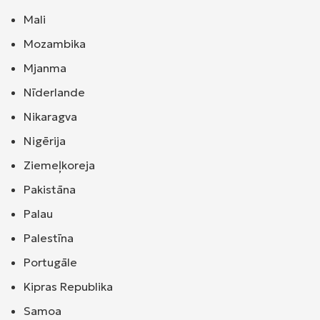
Mali
Mozambika
Mjanma
Nīderlande
Nikaragva
Nigērija
Ziemeļkoreja
Pakistāna
Palau
Palestīna
Portugāle
Kipras Republika
Samoa