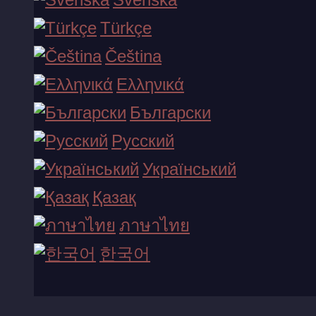
свои прибыли от привлеченных клиентов. Обычно это
Türkçe
происходит без ограничений по времени или
Čeština
дополнительных условий. Отличительной особенностью
Vavada Partners является щедрое предложение 50%
Ελληνικά
RevShare с самого начала для любого партнера. Таким
Български
образом, если вы привлечете игрока по вашей
реферальной ссылке, вы будете получать половину их
Русский
потерь на протяжении всего времени использования ими
Український
казино.
Қазақ
Возможно вас интересует: что произойдет, если игрок
ภาษาไทย
выиграет вместо того чтобы проиграть? Статистический
анализ показывает, что выигрыш в казино (как онлайн, так 
한국어
офлайн) на долгосрочной основе маловероятен из-за так
называемого "отрицательного математического ожидания
для игрока. Проще говоря, вероятность проигрыша