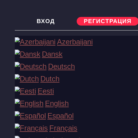
ВХОД
РЕГИСТРАЦИЯ
Vavada Partners
Azerbaijani
Dansk
Deutsch
Vavada Partners
Dutch
Eesti
English
Español
Français
Vavada Partners - это прямой рекламодатель одноименног
казино, известного своим широким географическим