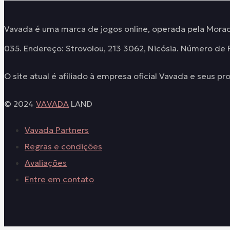
Vavada é uma marca de jogos online, operada pela Mora
035. Endereço: Strovolou, 213 3062, Nicósia. Número de
O site atual é afiliado à empresa oficial Vavada e seus
© 2024
VAVADA
LAND
Vavada Partners
Regras e condições
Avaliações
Entre em contato