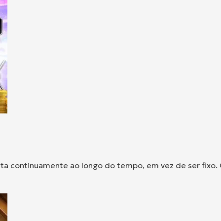
a continuamente ao longo do tempo, em vez de ser fixo. O 