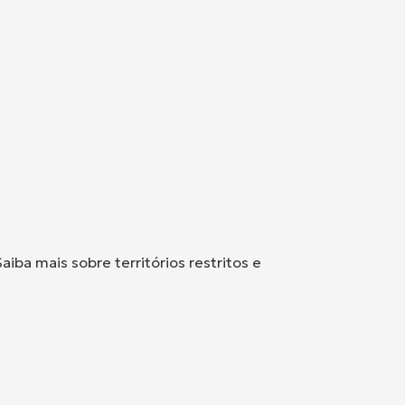
iba mais sobre territórios restritos e