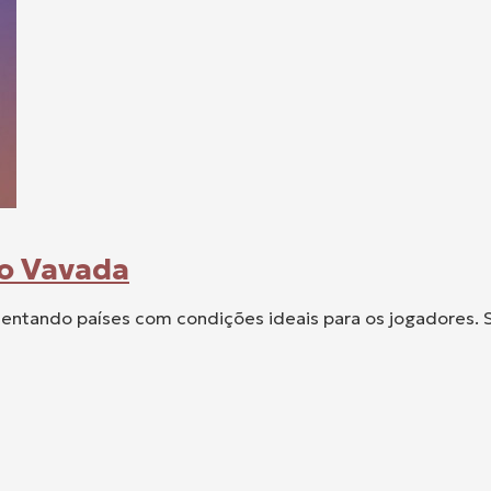
no Vavada
entando países com condições ideais para os jogadores. Sa