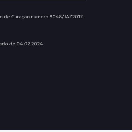
jogo de Curaçao número 8048/JAZ2017-
tado de 04.02.2024.