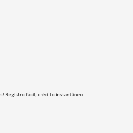
Registro fácil, crédito instantâneo