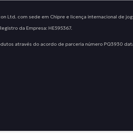
con Ltd. com sede em Chipre e licença internacional de 
 Registro da Empresa: HE595367.
 produtos através do acordo de parceria número PQ3930 da