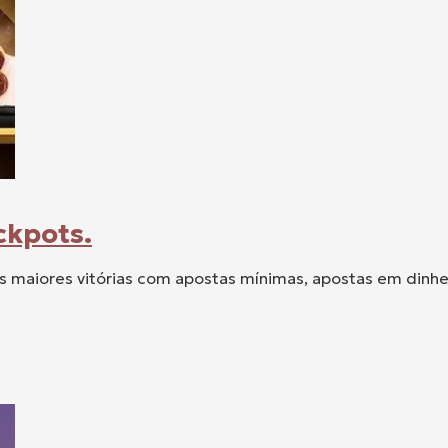
ckpots.
maiores vitórias com apostas mínimas, apostas em dinheiro