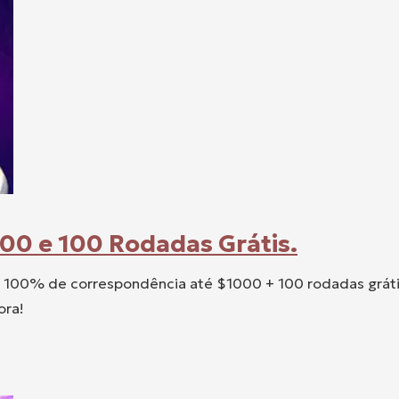
00 e 100 Rodadas Grátis.
100% de correspondência até $1000 + 100 rodadas grátis! 
ora!