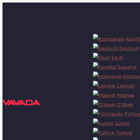
Azerb
Deutsch
Eesti
Español
Indone
Latviski
Magyar
O'zbek
Portu
Suomi
Türkçe