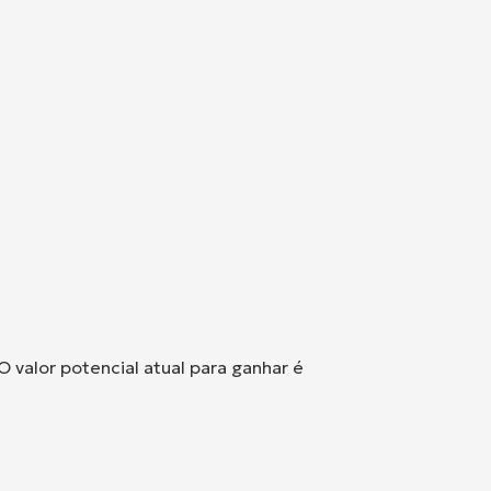
valor potencial atual para ganhar é