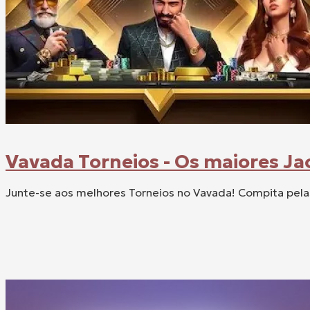
Vavada Torneios - Os maiores Ja
Junte-se aos melhores Torneios no Vavada! Compita pelas 