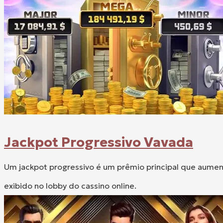
Jackpot Progressivo Vavada
Um jackpot progressivo é um prêmio principal que aument
exibido no lobby do cassino online.