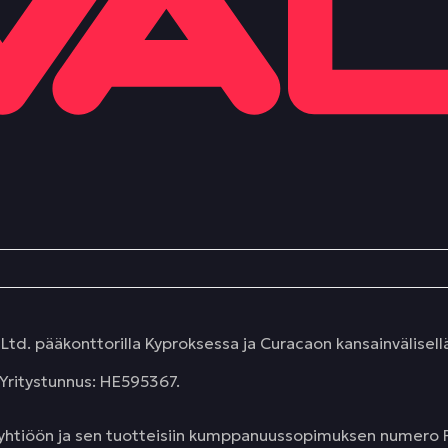
d. pääkonttorilla Kyproksessa ja Curacaon kansainvälisellä
Yritystunnus: HE595367.
a-yhtiöön ja sen tuotteisiin kumppanuussopimuksen numero