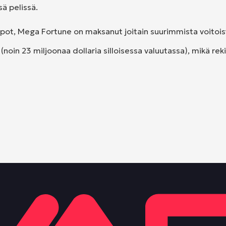
ä pelissä.
pot, Mega Fortune on maksanut joitain suurimmista voitois
noin 23 miljoonaa dollaria silloisessa valuutassa), mikä rek