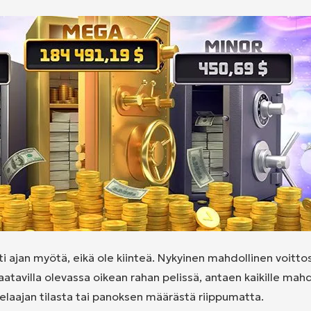
sti ajan myötä, eikä ole kiinteä. Nykyinen mahdollinen voi
atavilla olevassa oikean rahan pelissä, antaen kaikille mahd
elaajan tilasta tai panoksen määrästä riippumatta.