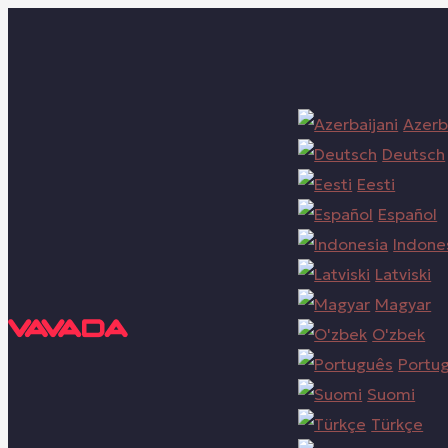
Azerb
Deutsch
Eesti
Español
Indone
Latviski
Magyar
O'zbek
Portu
Suomi
Türkçe