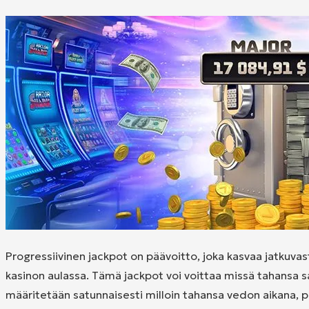
Progressiivinen jackpot on päävoitto, joka kasvaa jatkuva
kasinon aulassa. Tämä jackpot voi voittaa missä tahansa sa
määritetään satunnaisesti milloin tahansa vedon aikana, p