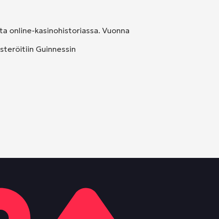
ta online-kasinohistoriassa. Vuonna
isteröitiin Guinnessin