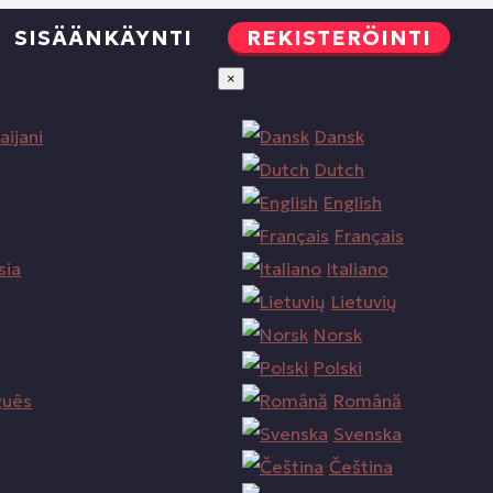
SISÄÄNKÄYNTI
REKISTERÖINTI
×
aijani
Dansk
Dutch
English
Français
sia
Italiano
Lietuvių
Norsk
Polski
guês
Română
Svenska
Čeština